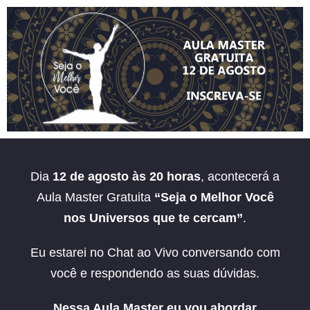
Pular
para
o
conteúdo
Dia
12 de agosto às 20 horas
, acontecerá a
Aula Master Gratuita
“Seja o Melhor Você
nos Universos que te cercam”
.
Eu estarei no Chat ao Vivo conversando com
você e respondendo as suas dúvidas.
Nessa Aula Master eu vou abordar