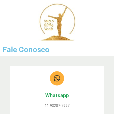
Pular
para
o
conteúdo
Fale Conosco
Whatsapp
11 93207-7997